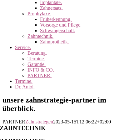
Implantate.
Zahnersatz.
Prophylaxe.
Früherkennung.
Vorsorge und Pflege.
Schwangerschaft.
Zahntechnik.
Zahnprothetik.
Service.
Beratung.
Termine.
Garantie.
INFO & CO.
PARTNER.
Termine.
Dr. Aniol.
unsere zahnstrategie-partner im
überblick.
PARTNER
Zahnstrategen
2023-05-15T12:06:22+02:00
ZAHNTECHNIK