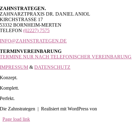
ZAHNSTRATEGEN.
ZAHNARZTPRAXIS DR. DANIEL ANIOL
KIRCHSTRASSE 17
53332 BORNHEIM-MERTEN
TELEFON
(02227) 7575
INFO@ZAHNSTRATEGEN.DE
TERMINVEREINBARUNG
TERMINE NUR NACH TELEFONISCHER VEREINBARUNG
IMPRESSUM
&
DATENSCHUTZ
Konzept.
Komplett.
Perfekt.
Die Zahnstrategen | Realisiert mit WordPress von
Hepting Media
Page load link
Nach
oben