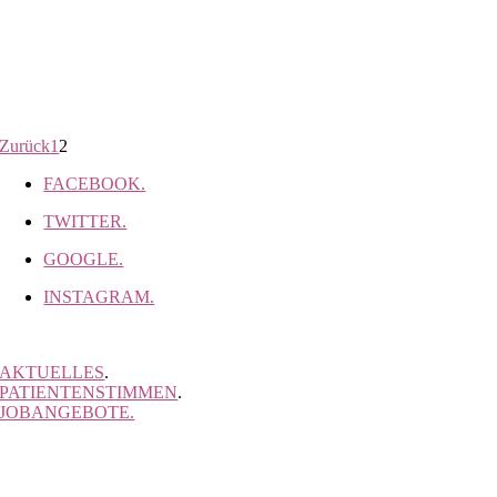
Zurück
1
2
FACEBOOK.
TWITTER.
GOOGLE.
INSTAGRAM.
AKTUELLES
.
PATIENTENSTIMMEN
.
JOBANGEBOTE.