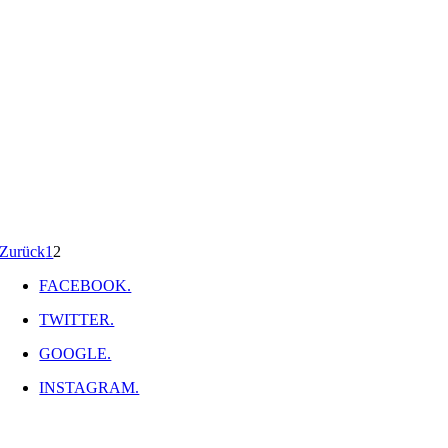
Zurück
1
2
FACEBOOK.
TWITTER.
GOOGLE.
INSTAGRAM.